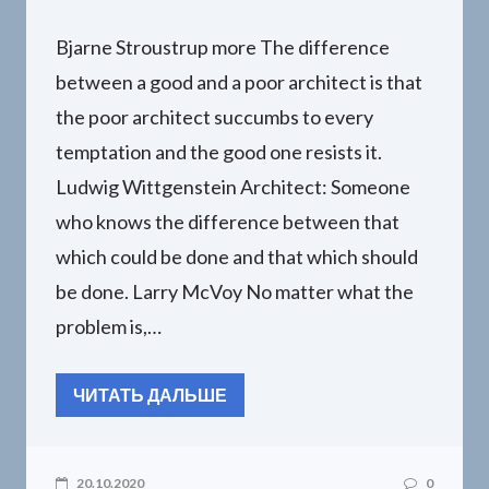
Bjarne Stroustrup more The difference
between a good and a poor architect is that
the poor architect succumbs to every
temptation and the good one resists it.
Ludwig Wittgenstein Architect: Someone
who knows the difference between that
which could be done and that which should
be done. Larry McVoy No matter what the
problem is,…
ЧИТАТЬ ДАЛЬШЕ
20.10.2020
0