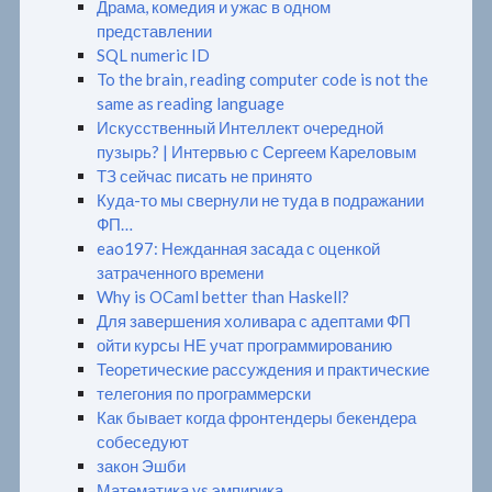
Драма, комедия и ужас в одном
представлении
SQL numeric ID
To the brain, reading computer code is not the
same as reading language
Искусственный Интеллект очередной
пузырь? | Интервью с Сергеем Кареловым
ТЗ сейчас писать не принято
Куда-то мы свернули не туда в подражании
ФП…
eao197: Нежданная засада с оценкой
затраченного времени
Why is OCaml better than Haskell?
Для завершения холивара с адептами ФП
ойти курсы НЕ учат программированию
Теоретические рассуждения и практические
телегония по программерски
Как бывает когда фронтендеры бекендера
собеседуют
закон Эшби
Математика vs эмпирика