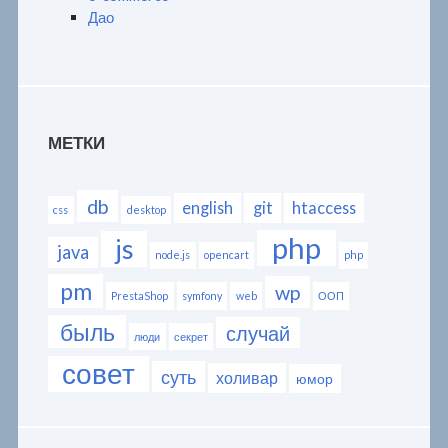
Дао
МЕТКИ
db
english
git
htaccess
css
desktop
php
js
java
node.js
opencart
php
pm
wp
PrestaShop
symfony
web
ООП
быль
случай
люди
секрет
совет
суть
холивар
юмор