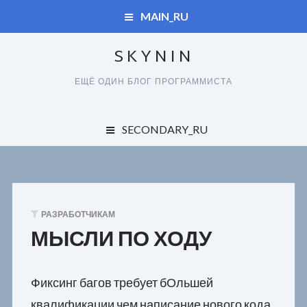
MAIN_RU
SKYNIN
ДУПЛИКАТЫ
ЕЩЁ ОДИН БЛОГ ПРОГРАММИСТА
СПРАВОЧНИК
ДУПЛИКАТЫ
SECONDARY_RU
КАРТА САЙТА
ОБО ВСЕМ
СПРАВОЧНИК
ЗАКАЗЧИКАМ
КАРТА САЙТА
РАЗРАБОТЧИКАМ
ПОЛЬЗОВАТЕЛЯМ
МЫСЛИ ПО ХОДУ
РАЗРАБОТЧИКАМ
Фиксинг багов требует бОльшей
квалификации чем написание нового кода,