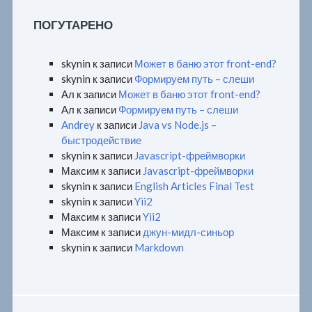
ПОГУТАРЕНО
skynin
к записи
Может в баню этот front-end?
skynin
к записи
Формируем путь – слеши
Ал
к записи
Может в баню этот front-end?
Ал
к записи
Формируем путь – слеши
Andrey
к записи
Java vs Node.js –
быстродействие
skynin
к записи
Javascript-фреймворки
Максим
к записи
Javascript-фреймворки
skynin
к записи
English Articles Final Test
skynin
к записи
Yii2
Максим
к записи
Yii2
Максим
к записи
джун-мидл-синьор
skynin
к записи
Markdown