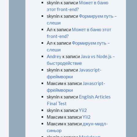
skynin
к записи
Может в баню
этот front-end?
skynin
к записи
Формируем путь –
слеши
Ал
к записи
Может в баню этот
front-end?
Ал
к записи
Формируем путь –
слеши
Andrey
к записи
Java vs Node.js –
быстродействие
skynin
к записи
Javascript-
фреймворки
Максим
к записи
Javascript-
фреймворки
skynin
к записи
English Articles
Final Test
skynin
к записи
Yii2
Максим
к записи
Yii2
Максим
к записи
джун-мидл-
синьор