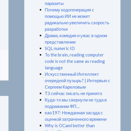
паразиты
Почему кодогенерация с
помощью ИИ не может
радикально увеличить скорость
разработки
Драма, комедия и ужас в одном
представлении
SQL numeric ID
To the brain, reading computer
code is not the same as reading
language
Искусственный Интеллект
очередной пузырь? | Интервью с
Сергеем Кареловым
ТЗ сейчас писать не принято
Куда-то мы свернули не туда в
подражании ФП…
eao197: Нежданная засада с
оценкой затраченного времени
Why is OCaml better than