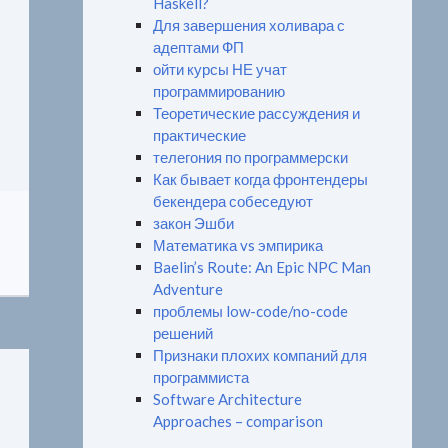
Haskell?
Для завершения холивара с
адептами ФП
ойти курсы НЕ учат
программированию
Теоретические рассуждения и
практические
телегония по программерски
Как бывает когда фронтендеры
бекендера собеседуют
закон Эшби
Математика vs эмпирика
Baelin’s Route: An Epic NPC Man
Adventure
проблемы low-code/no-code
решений
Признаки плохих компаний для
программиста
Software Architecture
Approaches – comparison