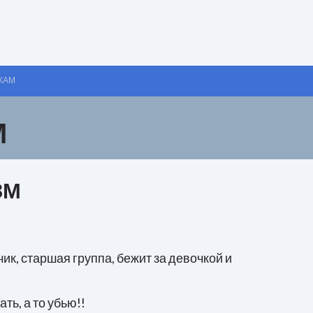
КАМ
М
ЗМ
чик, старшая группа, бежит за девочкой и
ть, а то убью!!