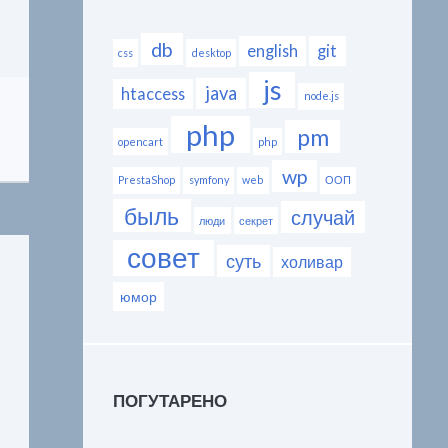
db
english
git
css
desktop
js
java
htaccess
node.js
php
pm
opencart
php
wp
PrestaShop
symfony
web
ООП
быль
случай
люди
секрет
совет
суть
холивар
юмор
ПОГУТАРЕНО