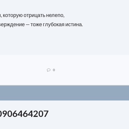
, которую отрицать нелепо,
тверждение — тоже глубокая истина.
0
906464207