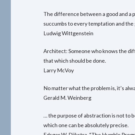
The difference between a good and a po
succumbs to every temptation and the g
Ludwig Wittgenstein
Architect: Someone who knows the dif
that which should be done.
Larry McVoy
No matter what the problem is, it’s alw
Gerald M. Weinberg
… the purpose of abstraction is not to b
which one can be absolutely precise.
Edsger W. Dijkstra, “The Humble Prog