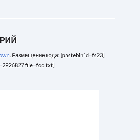
АРИЙ
own
. Размещение кода: [pastebin id=fs23]
d=2926827 file=foo.txt]