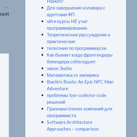
Haskell?
Для завершения холивара с
АНИЯ
адептами ФП
ойти курсы НЕ учат
программированию
Теоретические рассуждения и
практические
телегония по программерски
Как бывает когда фронтендеры
бекендера собеседуют
закон Эшби
Математика vs эмпирика
Baelin’s Route: An Epic NPC Man
Adventure
проблемы low-code/no-code
решений
Признаки плохих компаний для
программиста
Software Architecture
Approaches – comparison