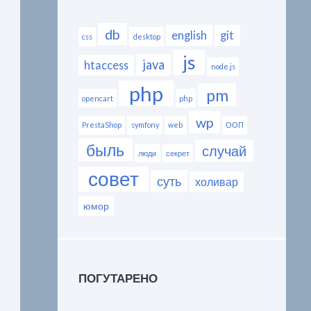
db
english
git
css
desktop
js
java
htaccess
node.js
php
pm
opencart
php
wp
PrestaShop
symfony
web
ООП
быль
случай
люди
секрет
совет
суть
холивар
юмор
ПОГУТАРЕНО