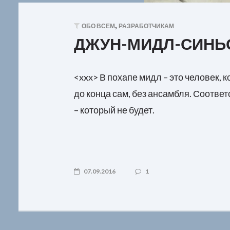
,
ОБО ВСЕМ
РАЗРАБОТЧИКАМ
ДЖУН-МИДЛ-СИНЬ
<xxx> В похапе мидл – это человек, 
до конца сам, без ансамбля. Соответ
– который не будет.
07.09.2016
1