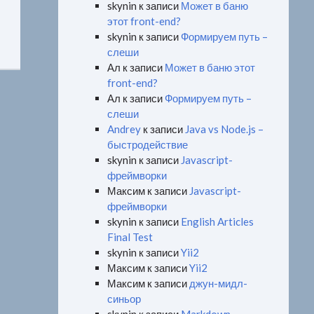
skynin
к записи
Может в баню
этот front-end?
skynin
к записи
Формируем путь –
слеши
Ал
к записи
Может в баню этот
front-end?
Ал
к записи
Формируем путь –
слеши
Andrey
к записи
Java vs Node.js –
быстродействие
skynin
к записи
Javascript-
фреймворки
Максим
к записи
Javascript-
фреймворки
skynin
к записи
English Articles
Final Test
skynin
к записи
Yii2
Максим
к записи
Yii2
Максим
к записи
джун-мидл-
синьор