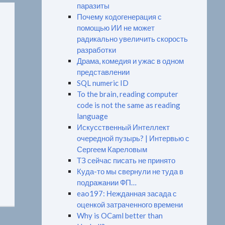
паразиты
Почему кодогенерация с
помощью ИИ не может
радикально увеличить скорость
разработки
Драма, комедия и ужас в одном
представлении
SQL numeric ID
To the brain, reading computer
code is not the same as reading
language
Искусственный Интеллект
очередной пузырь? | Интервью с
Сергеем Кареловым
ТЗ сейчас писать не принято
Куда-то мы свернули не туда в
подражании ФП…
eao197: Нежданная засада с
оценкой затраченного времени
Why is OCaml better than