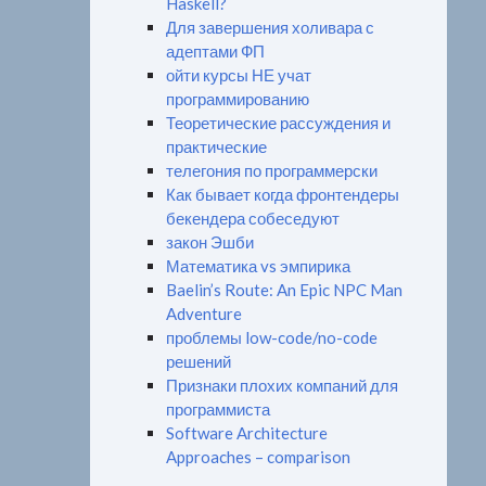
Haskell?
Для завершения холивара с
адептами ФП
ойти курсы НЕ учат
программированию
Теоретические рассуждения и
практические
телегония по программерски
Как бывает когда фронтендеры
бекендера собеседуют
закон Эшби
Математика vs эмпирика
Baelin’s Route: An Epic NPC Man
Adventure
проблемы low-code/no-code
решений
Признаки плохих компаний для
программиста
Software Architecture
Approaches – comparison