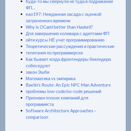
Куда-то мы свернули не туда в подражании
ФП…
eao197: Нежданная засада с оценкой
затраченного времени
Why is OCaml better than Haskell?
Для завершения холивара с адептами ФП
ойти курсы НЕ учат программированию
Теоретические рассуждения и практические
телегония по программерски
Как бывает когда фронтендеры бекендера
собеседуют
закон Эшби
Математика vs эмпирика
Baelin’s Route: An Epic NPC Man Adventure
проблемы low-code/no-code решений
Признаки плохих компаний для
программиста
Software Architecture Approaches –
comparison