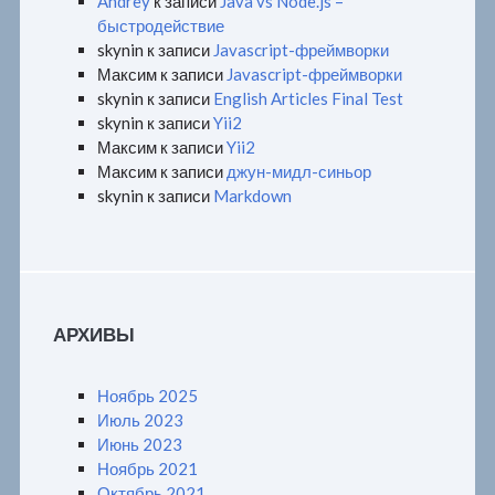
Andrey
к записи
Java vs Node.js –
быстродействие
skynin
к записи
Javascript-фреймворки
Максим
к записи
Javascript-фреймворки
skynin
к записи
English Articles Final Test
skynin
к записи
Yii2
Максим
к записи
Yii2
Максим
к записи
джун-мидл-синьор
skynin
к записи
Markdown
АРХИВЫ
Ноябрь 2025
Июль 2023
Июнь 2023
Ноябрь 2021
Октябрь 2021