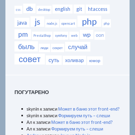
db
english
git
htaccess
css
desktop
php
js
java
node.js
opencart
php
pm
wp
PrestaShop
symfony
web
ООП
быль
случай
люди
секрет
совет
суть
холивар
юмор
ПОГУТАРЕНО
skynin
к записи
Может в баню этот front-end?
skynin
к записи
Формируем путь – слеши
Ал
к записи
Может в баню этот front-end?
Ал
к записи
Формируем путь – слеши