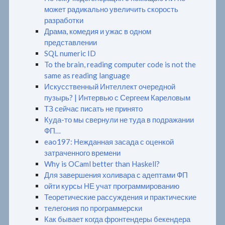
может радикально увеличить скорость
разработки
Драма, комедия и ужас в одном
представлении
SQL numeric ID
To the brain, reading computer code is not the
same as reading language
Искусственный Интеллект очередной
пузырь? | Интервью с Сергеем Кареловым
ТЗ сейчас писать не принято
Куда-то мы свернули не туда в подражании
ФП…
eao197: Нежданная засада с оценкой
затраченного времени
Why is OCaml better than Haskell?
Для завершения холивара с адептами ФП
ойти курсы НЕ учат программированию
Теоретические рассуждения и практические
телегония по программерски
Как бывает когда фронтендеры бекендера