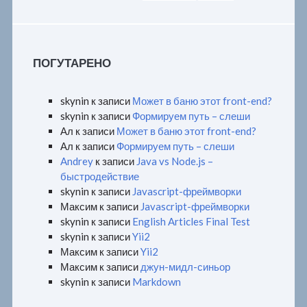
ПОГУТАРЕНО
skynin
к записи
Может в баню этот front-end?
skynin
к записи
Формируем путь – слеши
Ал
к записи
Может в баню этот front-end?
Ал
к записи
Формируем путь – слеши
Andrey
к записи
Java vs Node.js –
быстродействие
skynin
к записи
Javascript-фреймворки
Максим
к записи
Javascript-фреймворки
skynin
к записи
English Articles Final Test
skynin
к записи
Yii2
Максим
к записи
Yii2
Максим
к записи
джун-мидл-синьор
skynin
к записи
Markdown