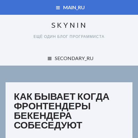
MAIN_RU
SKYNIN
ДУПЛИКАТЫ
ЕЩЁ ОДИН БЛОГ ПРОГРАММИСТА
СПРАВОЧНИК
ДУПЛИКАТЫ
SECONDARY_RU
КАРТА САЙТА
ОБО ВСЕМ
СПРАВОЧНИК
ЗАКАЗЧИКАМ
КАРТА САЙТА
КАК БЫВАЕТ КОГДА
ПОЛЬЗОВАТЕЛЯМ
ФРОНТЕНДЕРЫ
БЕКЕНДЕРА
РАЗРАБОТЧИКАМ
СОБЕСЕДУЮТ