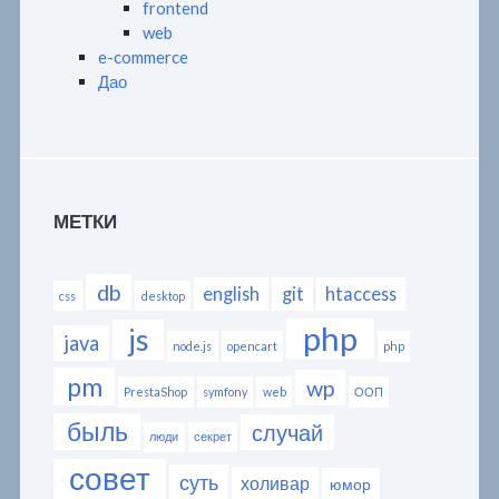
frontend
web
e-commerce
Дао
МЕТКИ
db
english
git
htaccess
css
desktop
php
js
java
node.js
opencart
php
pm
wp
PrestaShop
symfony
web
ООП
быль
случай
люди
секрет
совет
суть
холивар
юмор