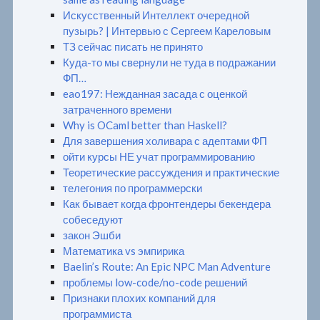
Искусственный Интеллект очередной
пузырь? | Интервью с Сергеем Кареловым
ТЗ сейчас писать не принято
Куда-то мы свернули не туда в подражании
ФП…
eao197: Нежданная засада с оценкой
затраченного времени
Why is OCaml better than Haskell?
Для завершения холивара с адептами ФП
ойти курсы НЕ учат программированию
Теоретические рассуждения и практические
телегония по программерски
Как бывает когда фронтендеры бекендера
собеседуют
закон Эшби
Математика vs эмпирика
Baelin’s Route: An Epic NPC Man Adventure
проблемы low-code/no-code решений
Признаки плохих компаний для
программиста