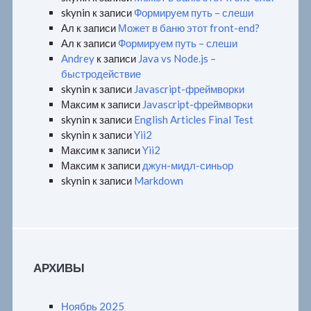
skynin
к записи
Формируем путь – слеши
Ал
к записи
Может в баню этот front-end?
Ал
к записи
Формируем путь – слеши
Andrey
к записи
Java vs Node.js –
быстродействие
skynin
к записи
Javascript-фреймворки
Максим
к записи
Javascript-фреймворки
skynin
к записи
English Articles Final Test
skynin
к записи
Yii2
Максим
к записи
Yii2
Максим
к записи
джун-мидл-синьор
skynin
к записи
Markdown
АРХИВЫ
Ноябрь 2025