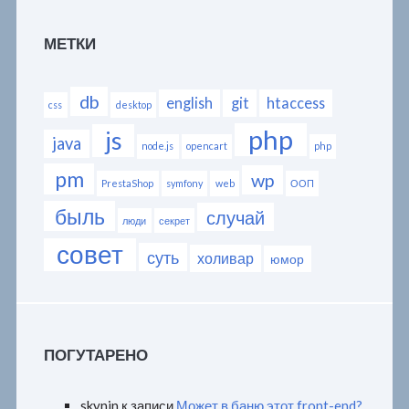
МЕТКИ
db
english
git
htaccess
css
desktop
php
js
java
node.js
opencart
php
pm
wp
PrestaShop
symfony
web
ООП
быль
случай
люди
секрет
совет
суть
холивар
юмор
ПОГУТАРЕНО
skynin
к записи
Может в баню этот front-end?