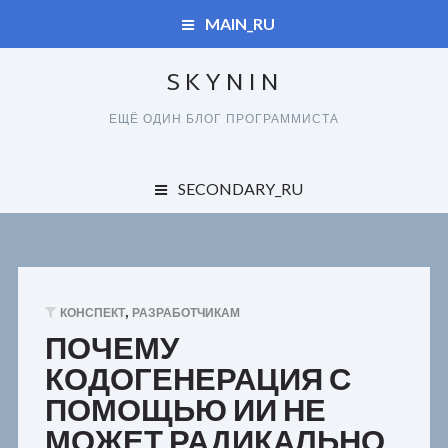
MAIN_RU
SKYNIN
ДУПЛИКАТЫ
ЕЩЁ ОДИН БЛОГ ПРОГРАММИСТА
СПРАВОЧНИК
ДУПЛИКАТЫ
SECONDARY_RU
КАРТА САЙТА
ОБО ВСЕМ
СПРАВОЧНИК
ЗАКАЗЧИКАМ
КАРТА САЙТА
,
КОНСПЕКТ
РАЗРАБОТЧИКАМ
ПОЛЬЗОВАТЕЛЯМ
ПОЧЕМУ
КОДОГЕНЕРАЦИЯ С
РАЗРАБОТЧИКАМ
ПОМОЩЬЮ ИИ НЕ
МОЖЕТ РАДИКАЛЬНО