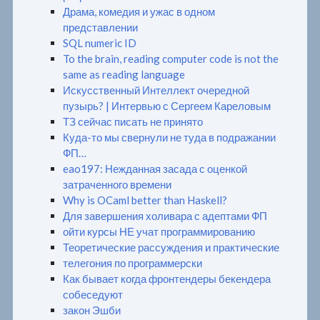
Драма, комедия и ужас в одном
представлении
SQL numeric ID
To the brain, reading computer code is not the
same as reading language
Искусственный Интеллект очередной
пузырь? | Интервью с Сергеем Кареловым
ТЗ сейчас писать не принято
Куда-то мы свернули не туда в подражании
ФП…
eao197: Нежданная засада с оценкой
затраченного времени
Why is OCaml better than Haskell?
Для завершения холивара с адептами ФП
ойти курсы НЕ учат программированию
Теоретические рассуждения и практические
телегония по программерски
Как бывает когда фронтендеры бекендера
собеседуют
закон Эшби