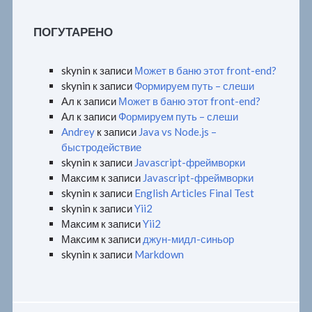
ПОГУТАРЕНО
skynin
к записи
Может в баню этот front-end?
skynin
к записи
Формируем путь – слеши
Ал
к записи
Может в баню этот front-end?
Ал
к записи
Формируем путь – слеши
Andrey
к записи
Java vs Node.js –
быстродействие
skynin
к записи
Javascript-фреймворки
Максим
к записи
Javascript-фреймворки
skynin
к записи
English Articles Final Test
skynin
к записи
Yii2
Максим
к записи
Yii2
Максим
к записи
джун-мидл-синьор
skynin
к записи
Markdown