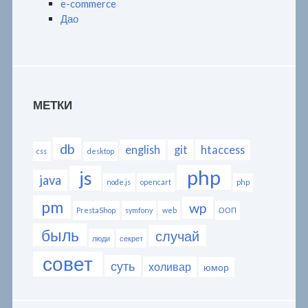
e-commerce
Дао
МЕТКИ
db
english
git
htaccess
css
desktop
php
js
java
node.js
opencart
php
pm
wp
PrestaShop
symfony
web
ООП
быль
случай
люди
секрет
совет
суть
холивар
юмор