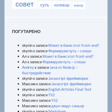
совет
суть
холивар
юмор
ПОГУТАРЕНО
skynin
к записи
Может в баню этот front-end?
skynin
к записи
Формируем путь – слеши
Ал
к записи
Может в баню этот front-end?
Ал
к записи
Формируем путь – слеши
Andrey
к записи
Java vs Node.js –
быстродействие
skynin
к записи
Javascript-фреймворки
Максим
к записи
Javascript-фреймворки
skynin
к записи
English Articles Final Test
skynin
к записи
Yii2
Максим
к записи
Yii2
Максим
к записи
джун-мидл-синьор
skynin
к записи
Markdown