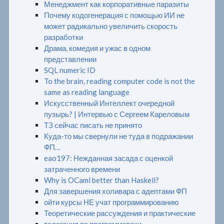
Менеджмент как корпоративные паразиты
Почему кодогенерация с помощью ИИ не
может радикально увеличить скорость
разработки
Драма, комедия и ужас в одном
представлении
SQL numeric ID
To the brain, reading computer code is not the
same as reading language
Искусственный Интеллект очередной
пузырь? | Интервью с Сергеем Кареловым
ТЗ сейчас писать не принято
Куда-то мы свернули не туда в подражании
ФП…
eao197: Нежданная засада с оценкой
затраченного времени
Why is OCaml better than Haskell?
Для завершения холивара с адептами ФП
ойти курсы НЕ учат программированию
Теоретические рассуждения и практические