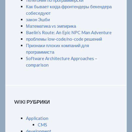
телегония по программерски
Как бывает когда фронтендеры бекендера
собеседуют
закон Эшби
Математика vs эмпирика
Baelin’s Route: An Epic NPC Man Adventure
проблемы low-code/no-code решений
Признаки плохих компаний для
программиста
Software Architecture Approaches –
comparison
WIKI РУБРИКИ
Application
CMS
development