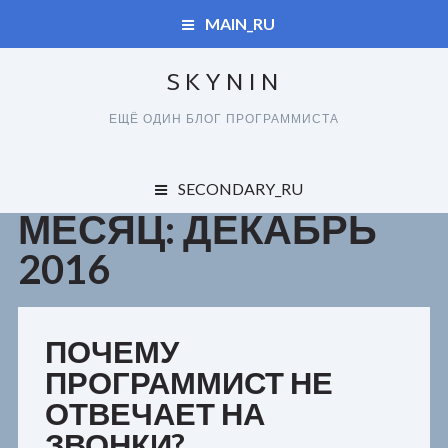
MAIN_RU
SKYNIN
ДУПЛИКАТЫ
ЕЩЁ ОДИН БЛОГ ПРОГРАММИСТА
СПРАВОЧНИК
ДУПЛИКАТЫ
SECONDARY_RU
КАРТА САЙТА
МЕСЯЦ: ДЕКАБРЬ
ОБО ВСЕМ
СПРАВОЧНИК
2016
ЗАКАЗЧИКАМ
КАРТА САЙТА
ПОЛЬЗОВАТЕЛЯМ
ПОЧЕМУ
РАЗРАБОТЧИКАМ
ПРОГРАММИСТ НЕ
ОТВЕЧАЕТ НА
ЗВОНКИ?