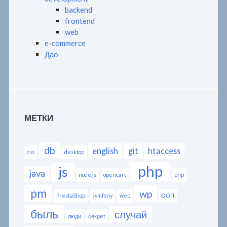
backend
frontend
web
e-commerce
Дао
МЕТКИ
db
english
git
htaccess
css
desktop
php
js
java
node.js
opencart
php
pm
wp
PrestaShop
symfony
web
ООП
быль
случай
люди
секрет