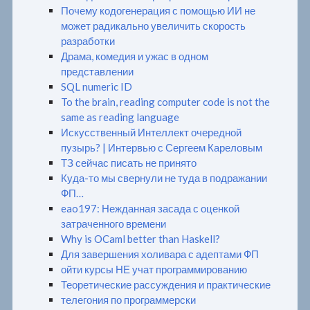
Почему кодогенерация с помощью ИИ не
может радикально увеличить скорость
разработки
Драма, комедия и ужас в одном
представлении
SQL numeric ID
To the brain, reading computer code is not the
same as reading language
Искусственный Интеллект очередной
пузырь? | Интервью с Сергеем Кареловым
ТЗ сейчас писать не принято
Куда-то мы свернули не туда в подражании
ФП…
eao197: Нежданная засада с оценкой
затраченного времени
Why is OCaml better than Haskell?
Для завершения холивара с адептами ФП
ойти курсы НЕ учат программированию
Теоретические рассуждения и практические
телегония по программерски