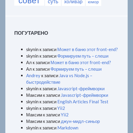
совет
суть
холивар
юмор
ПОГУТАРЕНО
skynin
к записи
Может в баню этот front-end?
skynin
к записи
Формируем путь – слеши
Ал
к записи
Может в баню этот front-end?
Ал
к записи
Формируем путь – слеши
Andrey
к записи
Java vs Node.js –
быстродействие
skynin
к записи
Javascript-фреймворки
Максим
к записи
Javascript-фреймворки
skynin
к записи
English Articles Final Test
skynin
к записи
Yii2
Максим
к записи
Yii2
Максим
к записи
джун-мидл-синьор
skynin
к записи
Markdown