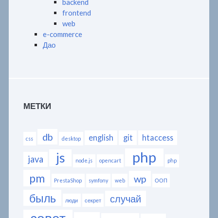
backend
frontend
web
e-commerce
Дао
МЕТКИ
db
english
git
htaccess
css
desktop
php
js
java
node.js
opencart
php
pm
wp
PrestaShop
symfony
web
ООП
быль
случай
люди
секрет