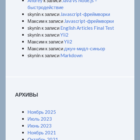
Andrey
к записи
Java vs Node.js –
быстродействие
skynin
к записи
Javascript-фреймворки
Максим
к записи
Javascript-фреймворки
skynin
к записи
English Articles Final Test
skynin
к записи
Yii2
Максим
к записи
Yii2
Максим
к записи
джун-мидл-синьор
skynin
к записи
Markdown
АРХИВЫ
Ноябрь 2025
Июль 2023
Июнь 2023
Ноябрь 2021
Октябрь 2021