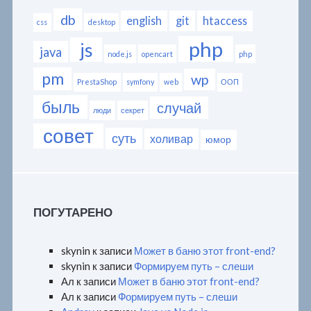
db
english
git
htaccess
css
desktop
php
js
java
node.js
opencart
php
pm
wp
PrestaShop
symfony
web
ООП
быль
случай
люди
секрет
совет
суть
холивар
юмор
ПОГУТАРЕНО
skynin
к записи
Может в баню этот front-end?
skynin
к записи
Формируем путь – слеши
Ал
к записи
Может в баню этот front-end?
Ал
к записи
Формируем путь – слеши