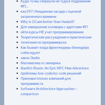
Куда-то мы свернули не туда в подражании
ФП…
eao197: Нежданная засада с оценкой
затраченного времени
Why is OCaml better than Haskell?
Для завершения холивара с адептами ФП
ойти курсы НЕ учат программированию
Теоретические рассуждения и практические
телегония по программерски
Как бывает когда фронтендеры бекендера
собеседуют
закон Эшби
Математика vs эмпирика
Baelin’s Route: An Epic NPC Man Adventure
проблемы low-code/no-code решений
Признаки плохих компаний для
программиста
Software Architecture Approaches –
comparison