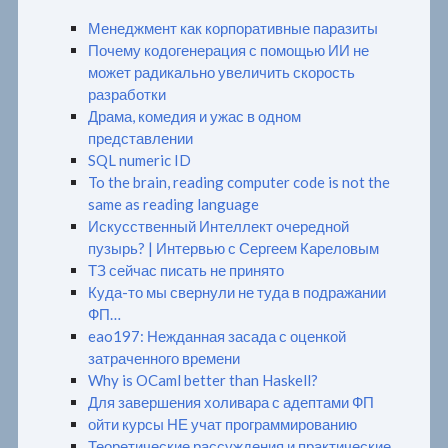
Менеджмент как корпоративные паразиты
Почему кодогенерация с помощью ИИ не
может радикально увеличить скорость
разработки
Драма, комедия и ужас в одном
представлении
SQL numeric ID
To the brain, reading computer code is not the
same as reading language
Искусственный Интеллект очередной
пузырь? | Интервью с Сергеем Кареловым
ТЗ сейчас писать не принято
Куда-то мы свернули не туда в подражании
ФП…
eao197: Нежданная засада с оценкой
затраченного времени
Why is OCaml better than Haskell?
Для завершения холивара с адептами ФП
ойти курсы НЕ учат программированию
Теоретические рассуждения и практические