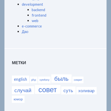
development
backend
frontend
web
e-commerce
Дао
МЕТКИ
быль
english
php
symfony
секрет
совет
случай
суть
холивар
юмор