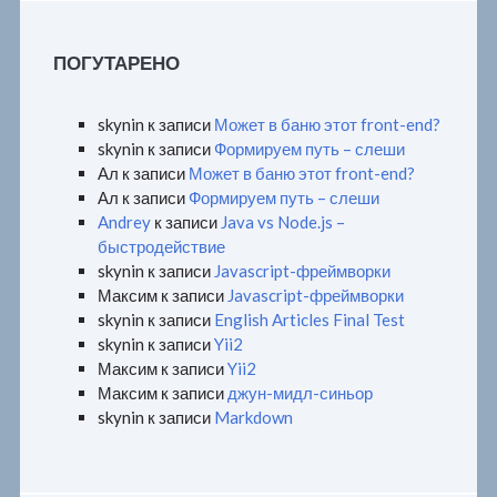
ПОГУТАРЕНО
skynin
к записи
Может в баню этот front-end?
skynin
к записи
Формируем путь – слеши
Ал
к записи
Может в баню этот front-end?
Ал
к записи
Формируем путь – слеши
Andrey
к записи
Java vs Node.js –
быстродействие
skynin
к записи
Javascript-фреймворки
Максим
к записи
Javascript-фреймворки
skynin
к записи
English Articles Final Test
skynin
к записи
Yii2
Максим
к записи
Yii2
Максим
к записи
джун-мидл-синьор
skynin
к записи
Markdown