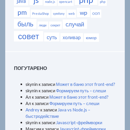
java
node.js
opencart
php
pm
wp
PrestaShop
symfony
web
ООП
быль
случай
люди
секрет
совет
суть
холивар
юмор
ПОГУТАРЕНО
skynin
к записи
Может в баню этот front-end?
skynin
к записи
Формируем путь – слеши
Ал
к записи
Может в баню этот front-end?
Ал
к записи
Формируем путь – слеши
Andrey
к записи
Java vs Node.js –
быстродействие
skynin
к записи
Javascript-фреймворки
Максим
к записи
Javascript-фреймворки