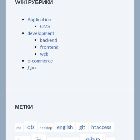
WIKI РУБРИКИ
Application
CMS
development
backend
frontend
web
e-commerce
Дао
МЕТКИ
db
english
git
htaccess
css
desktop
php
js