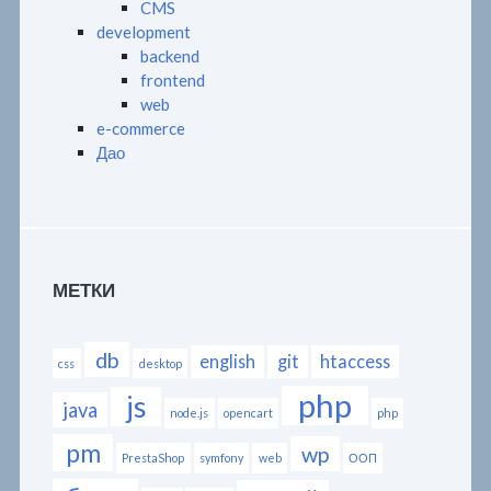
CMS
development
backend
frontend
web
e-commerce
Дао
МЕТКИ
db
english
git
htaccess
css
desktop
php
js
java
node.js
opencart
php
pm
wp
PrestaShop
symfony
web
ООП