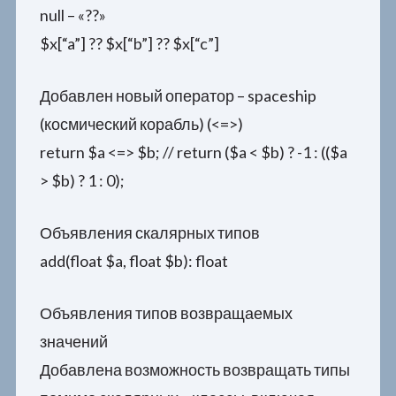
null – «??»
$x[“a”] ?? $x[“b”] ?? $x[“c”]
Добавлен новый оператор – spaceship
(космический корабль) (<=>)
return $a <=> $b; // return ($a < $b) ? -1 : (($a
> $b) ? 1 : 0);
Объявления скалярных типов
add(float $a, float $b): float
Объявления типов возвращаемых
значений
Добавлена возможность возвращать типы