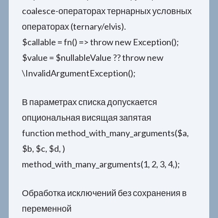
coalesce-операторах тернарных условных
операторах (ternary/elvis).
$callable = fn() => throw new Exception();
$value = $nullableValue ?? throw new
\InvalidArgumentException();
В параметрах списка допускается
опциональная висящая запятая
function method_with_many_arguments($a,
$b, $c, $d, )
method_with_many_arguments(1, 2, 3, 4,);
Обработка исключений без сохранения в
переменной