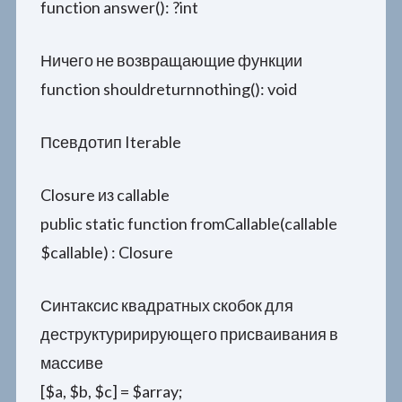
function answer(): ?int
Ничего не возвращающие функции
function shouldreturnnothing(): void
Псевдотип Iterable
Closure из callable
public static function fromCallable(callable
$callable) : Closure
Синтаксис квадратных скобок для
деструктуририрующего присваивания в
массиве
[$a, $b, $c] = $array;