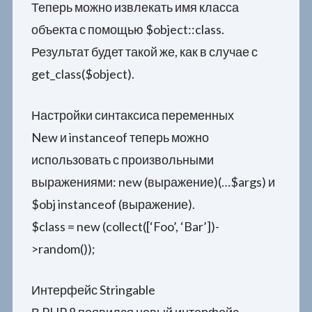
Теперь можно извлекать имя класса
объекта с помощью $object::class.
Результат будет такой же, как в случае с
get_class($object).
Настройки синтаксиса переменных
New и instanceof теперь можно
использовать с произвольными
выражениями: new (выражение)(…$args) и
$obj instanceof (выражение).
$class = new (collect([‘Foo’, ‘Bar’])-
>random());
Интерфейс Stringable
В PHP 8 появился новый интерфейс