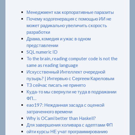
Менеджмент как корпоративные паразиты
Почему кодогенерация с помощью ИИ не
может радикально увеличить скорость
разработки
Драма, комедия и ужас в одном
представлении
SQL numeric ID
To the brain, reading computer code is not the
same as reading language
Искусственный Интеллект очередной
пузырь? | Интервью с Сергеем Кареловым
ТЗ сейчас писать не принято
Куда-то мы свернули не туда в подражании
ФП…
eao197: Нежданная засада с оценкой
затраченного времени
Why is OCaml better than Haskell?
Для завершения холивара с адептами ФП
ойти курсы НЕ учат программированию