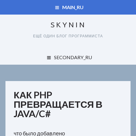
MAIN_RU
SKYNIN
ДУПЛИКАТЫ
ЕЩЁ ОДИН БЛОГ ПРОГРАММИСТА
СПРАВОЧНИК
ДУПЛИКАТЫ
SECONDARY_RU
КАРТА САЙТА
ОБО ВСЕМ
СПРАВОЧНИК
ЗАКАЗЧИКАМ
КАРТА САЙТА
КАК PHP
ПОЛЬЗОВАТЕЛЯМ
ПРЕВРАЩАЕТСЯ В
JAVA/C#
РАЗРАБОТЧИКАМ
что было добавлено