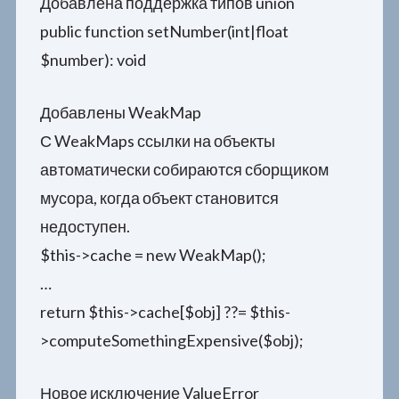
Добавлена поддержка типов union
public function setNumber(int|float
$number): void
Добавлены WeakMap
С WeakMaps ссылки на объекты
автоматически собираются сборщиком
мусора, когда объект становится
недоступен.
$this->cache = new WeakMap();
…
return $this->cache[$obj] ??= $this-
>computeSomethingExpensive($obj);
Новое исключение ValueError