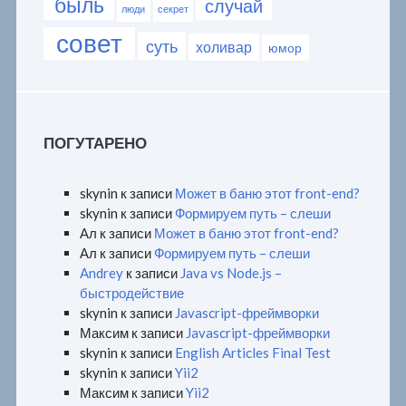
быль
случай
люди
секрет
совет
суть
холивар
юмор
ПОГУТАРЕНО
skynin
к записи
Может в баню этот front-end?
skynin
к записи
Формируем путь – слеши
Ал
к записи
Может в баню этот front-end?
Ал
к записи
Формируем путь – слеши
Andrey
к записи
Java vs Node.js –
быстродействие
skynin
к записи
Javascript-фреймворки
Максим
к записи
Javascript-фреймворки
skynin
к записи
English Articles Final Test
skynin
к записи
Yii2
Максим
к записи
Yii2