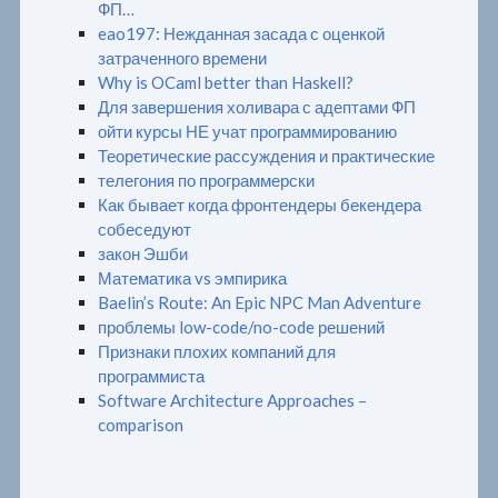
ФП…
eao197: Нежданная засада с оценкой
затраченного времени
Why is OCaml better than Haskell?
Для завершения холивара с адептами ФП
ойти курсы НЕ учат программированию
Теоретические рассуждения и практические
телегония по программерски
Как бывает когда фронтендеры бекендера
собеседуют
закон Эшби
Математика vs эмпирика
Baelin’s Route: An Epic NPC Man Adventure
проблемы low-code/no-code решений
Признаки плохих компаний для
программиста
Software Architecture Approaches –
comparison