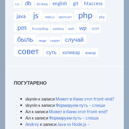
db
english
git
htaccess
css
desktop
php
js
java
node.js
opencart
php
pm
wp
PrestaShop
symfony
web
ООП
быль
случай
люди
секрет
совет
суть
холивар
юмор
ПОГУТАРЕНО
skynin
к записи
Может в баню этот front-end?
skynin
к записи
Формируем путь – слеши
Ал
к записи
Может в баню этот front-end?
Ал
к записи
Формируем путь – слеши
Andrey
к записи
Java vs Node.js –