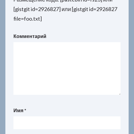
[gistgit id=2926827] или [gistgit id=2926827
file=foo.txt]
Комментарий
Имя
*