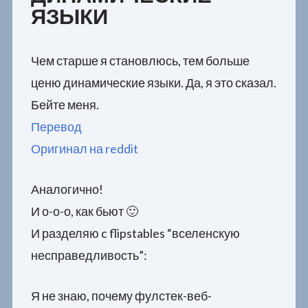
ЯЗЫКИ
Чем старше я становлюсь, тем больше
ценю динамические языки. Да, я это сказал.
Бейте меня.
Перевод
Оригинал на reddit
Аналогично!
И о-о-о, как бьют 🙂
И разделяю c flipstables “вселенскую
несправедливость”:
Я не знаю, почему фулстек-веб-