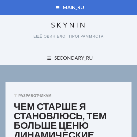
MAIN_RU
SKYNIN
ДУПЛИКАТЫ
ЕЩЁ ОДИН БЛОГ ПРОГРАММИСТА
СПРАВОЧНИК
ДУПЛИКАТЫ
SECONDARY_RU
КАРТА САЙТА
ОБО ВСЕМ
СПРАВОЧНИК
ЗАКАЗЧИКАМ
КАРТА САЙТА
РАЗРАБОТЧИКАМ
ПОЛЬЗОВАТЕЛЯМ
ЧЕМ СТАРШЕ Я
СТАНОВЛЮСЬ, ТЕМ
РАЗРАБОТЧИКАМ
БОЛЬШЕ ЦЕНЮ
ДИНАМИЧЕСКИЕ