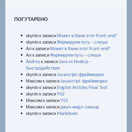
ПОГУТАРЕНО
skynin
к записи
Может в баню этот front-end?
skynin
к записи
Формируем путь – слеши
Ал
к записи
Может в баню этот front-end?
Ал
к записи
Формируем путь – слеши
Andrey
к записи
Java vs Node.js –
быстродействие
skynin
к записи
Javascript-фреймворки
Максим
к записи
Javascript-фреймворки
skynin
к записи
English Articles Final Test
skynin
к записи
Yii2
Максим
к записи
Yii2
Максим
к записи
джун-мидл-синьор
skynin
к записи
Markdown