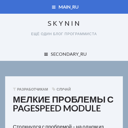
MAIN_RU
SKYNIN
ДУПЛИКАТЫ
ЕЩЁ ОДИН БЛОГ ПРОГРАММИСТА
СПРАВОЧНИК
ДУПЛИКАТЫ
SECONDARY_RU
КАРТА САЙТА
ОБО ВСЕМ
СПРАВОЧНИК
ЗАКАЗЧИКАМ
КАРТА САЙТА
РАЗРАБОТЧИКАМ
СЛУЧАЙ
ПОЛЬЗОВАТЕЛЯМ
МЕЛКИЕ ПРОБЛЕМЫ С
PAGESPEED MODULE
РАЗРАБОТЧИКАМ
Столкнулся с проблемой – на одном из