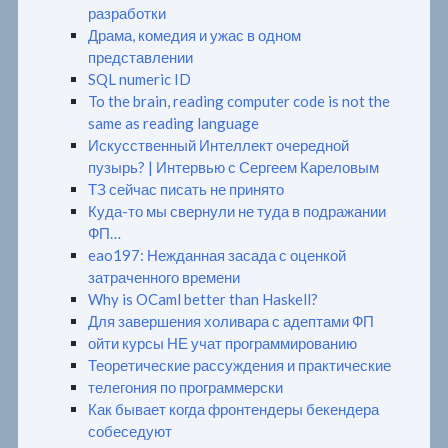
разработки
Драма, комедия и ужас в одном
представлении
SQL numeric ID
To the brain, reading computer code is not the
same as reading language
Искусственный Интеллект очередной
пузырь? | Интервью с Сергеем Кареловым
ТЗ сейчас писать не принято
Куда-то мы свернули не туда в подражании
ФП…
eao197: Нежданная засада с оценкой
затраченного времени
Why is OCaml better than Haskell?
Для завершения холивара с адептами ФП
ойти курсы НЕ учат программированию
Теоретические рассуждения и практические
телегония по программерски
Как бывает когда фронтендеры бекендера
собеседуют