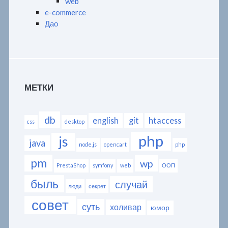
web
e-commerce
Дао
МЕТКИ
db
english
git
htaccess
css
desktop
php
js
java
node.js
opencart
php
pm
wp
PrestaShop
symfony
web
ООП
быль
случай
люди
секрет
совет
суть
холивар
юмор