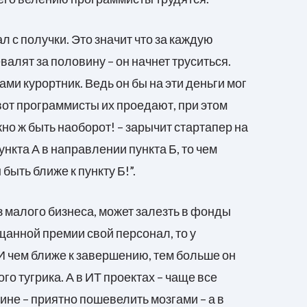
л с получки. Это значит что за каждую
валят за половину – он начнет труситься.
ми курортник. Ведь он бы на эти деньги мог
а вот программисты их проедают, при этом
жно ж быть наоборот! – зарычит стартапер на
ункта А в направлении пункта Б, то чем
быть ближе к пункту Б!”.
з малого бизнеса, может залезть в фонды
анной премии свой персонал, то у
 И чем ближе к завершению, тем больше он
го тугрика. А в ИТ проектах – чаще все
дине – приятно пошевелить мозгами – а в