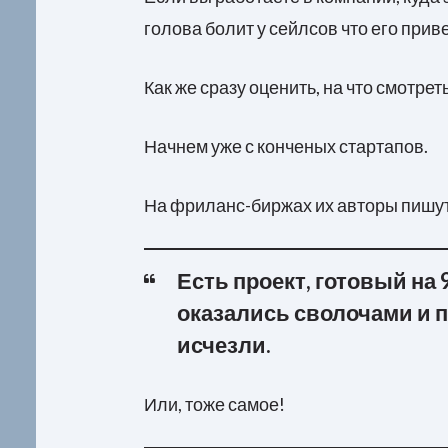
голова болит у сейлсов что его прив
Как же сразу оценить, на что смотрет
Начнем уже с конченых стартапов.
На фриланс-биржах их авторы пишут
Есть проект, готовый н
оказались сволочами и 
исчезли.
Или, тоже самое!