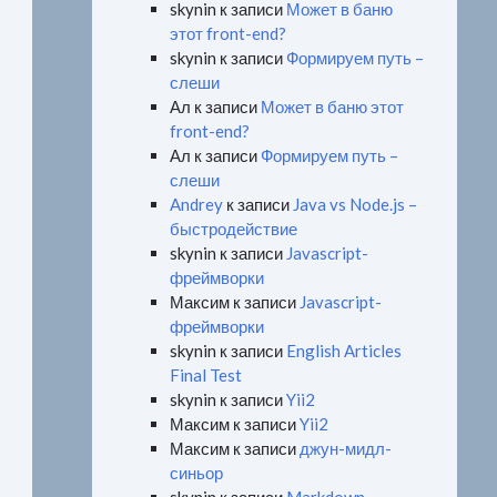
skynin
к записи
Может в баню
этот front-end?
skynin
к записи
Формируем путь –
слеши
Ал
к записи
Может в баню этот
front-end?
Ал
к записи
Формируем путь –
слеши
Andrey
к записи
Java vs Node.js –
быстродействие
skynin
к записи
Javascript-
фреймворки
Максим
к записи
Javascript-
фреймворки
skynin
к записи
English Articles
Final Test
skynin
к записи
Yii2
Максим
к записи
Yii2
Максим
к записи
джун-мидл-
синьор