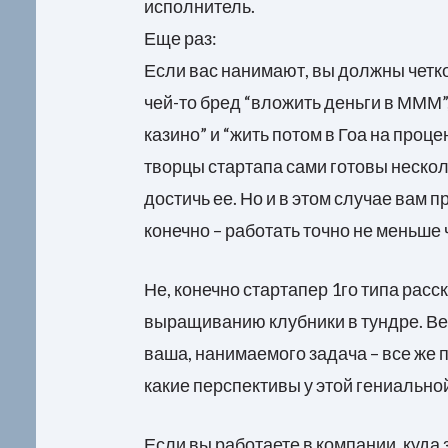
исполнитель.
Еще раз:
Если вас нанимают, вы должны четко
чей-то бред “вложить деньги в МММ”,
казино” и “жить потом в Гоа на проц
творцы стартапа сами готовы несколь
достичь ее. Но и в этом случае вам п
конечно – работать точно не меньше 
Не, конечно стартапер 1го типа расс
выращиванию клубники в тундре. Ведь
ваша, нанимаемого задача – все же 
какие перспективы у этой гениально
Если вы работаете в компании, куда 