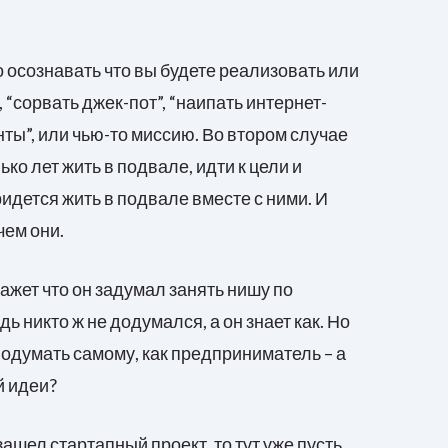
 осознавать что вы будете реализовать или
 “сорвать джек-пот”, “наипать интернет-
енты”, или чью-то миссию. Во втором случае
ко лет жить в подвале, идти к цели и
ридется жить в подвале вместе с ними. И
чем они.
кажет что он задумал занять нишу по
 никто ж не додумался, а он знает как. Но
подумать самому, как предприниматель – а
й идеи?
зашел стартапный проект, то тут уже пусть