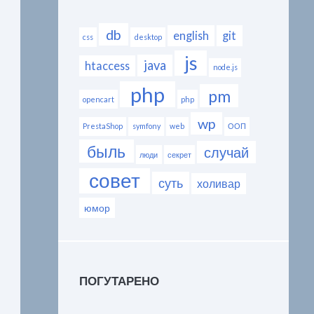
db
english
git
css
desktop
js
java
htaccess
node.js
php
pm
opencart
php
wp
PrestaShop
symfony
web
ООП
быль
случай
люди
секрет
совет
суть
холивар
юмор
ПОГУТАРЕНО