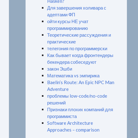
Haskell?
Для завершения холивара с
адептами ФП
ойти курсы НЕ учат
программированию
Теоретические рассуждения и
практические
телегония по программерски
Как бывает когда фронтендеры
бекендера собеседуют
закон Эшби
Математика vs эмпирика
Baelin’s Route: An Epic NPC Man
Adventure
проблемы low-code/no-code
решений
Признаки плохих компаний для
программиста
Software Architecture
Approaches – comparison