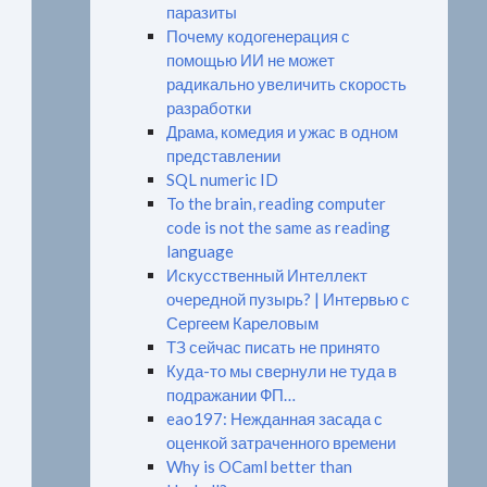
паразиты
Почему кодогенерация с
помощью ИИ не может
радикально увеличить скорость
разработки
Драма, комедия и ужас в одном
представлении
SQL numeric ID
To the brain, reading computer
code is not the same as reading
language
Искусственный Интеллект
очередной пузырь? | Интервью с
Сергеем Кареловым
ТЗ сейчас писать не принято
Куда-то мы свернули не туда в
подражании ФП…
eao197: Нежданная засада с
оценкой затраченного времени
Why is OCaml better than