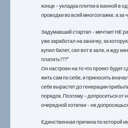
конце – укладка плитки в ванной в 
проводки во всей многоэтажке. а за ч
Задумавший стартап – мечтает НЕ раб
уже заработал на заначку, за котору
купил билет, сел вот в зале, и жду к
платить???”
Он настроен на то что проект будет с
жить сам по себе, и приносить вначал
себе вырастет до генерации прибыл
порядок. Поэтому – допроситься от 
очередной хотелки – не допросишься.
Единственная причина по которой им