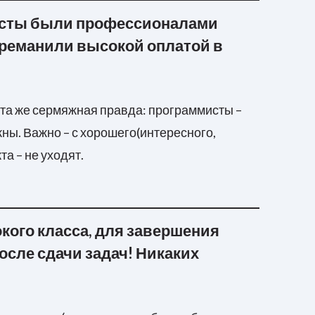
сты были профессионалами
ереманили высокой оплатой в
 та же сермяжная правда: программисты –
жны. Важно – с хорошего(интересного,
та – не уходят.
кого класса, для завершения
после сдачи задач! Никаких