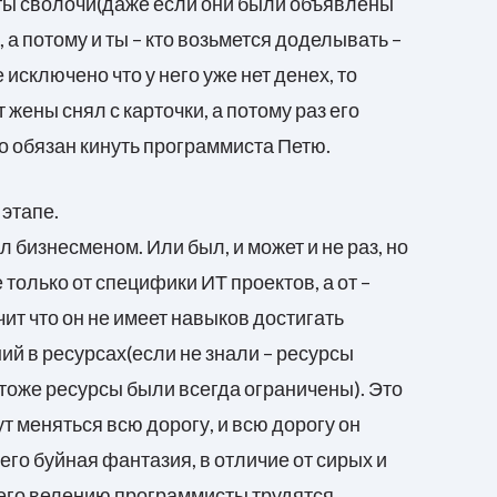
ы сволочи(даже если они были объявлены
а потому и ты – кто возьмется доделывать –
исключено что у него уже нет денех, то
 жены снял с карточки, а потому раз его
то обязан кинуть программиста Петю.
 этапе.
 бизнесменом. Или был, и может и не раз, но
 только от специфики ИТ проектов, а от –
ит что он не имеет навыков достигать
ий в ресурсах(если не знали – ресурсы
 тоже ресурсы были всегда ограничены). Это
дут меняться всю дорогу, и всю дорогу он
него буйная фантазия, в отличие от сирых и
о его велению программисты трудятся.