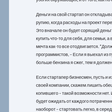
Деньги на свой стартап он откладыва
рупию, когда расходы на проект пере
Это вначале он будет сорящий деньга
купить что-то для себя, для семьи, 
мечта как-то все отодвигается. “Дол
программистов, – Если я выехал из п
больше бензина я сжег, тем я должен 
Если стартапер бизнесмен, пусть и и
своей компании, скажем лишить обещ
копившего – такой возможности нет.
будет ожидать от каждого потраченно
наоборот – стартовать легко, в сере