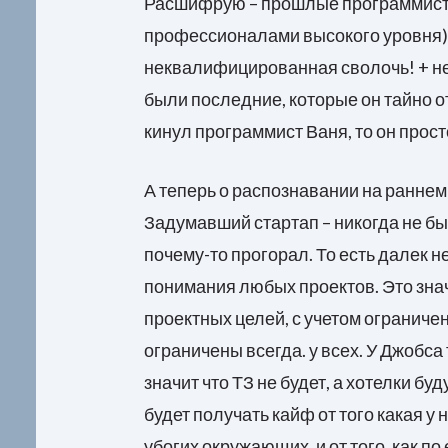
Расшифрую – прошлые программист
профессионалами высокого уровня), 
неквалифицированная сволочь! + не 
были последние, которые он тайно от
кинул программист Ваня, то он прос
А теперь о распознавании на раннем
Задумавший стартап – никогда не был
почему-то прогорал. То есть далек не
понимания любых проектов. Это знач
проектных целей, с учетом ограничен
ограничены всегда. у всех. У Джобса
значит что ТЗ не будет, а хотелки бу
будет получать кайф от того какая у 
убогих окружающих, и от того, как п