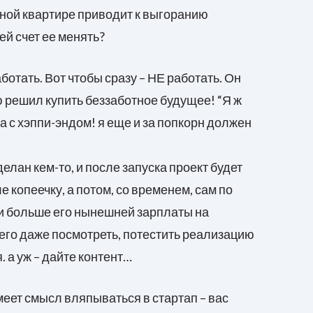
одной квартире приводит к выгоранию
ей счет ее менять?
отать. Вот чтобы сразу – НЕ работать. Он
ю решил купить беззаботное будущее! “Я ж
ина с хэппи-эндом! я еще и за попкорн должен
делан кем-то, и после запуска проект будет
е копеечку, а потом, со временем, сам по
и больше его нынешней зарплаты на
него даже посмотреть, потестить реализацию
 а уж – дайте контент…
еет смысл вляпываться в стартап – вас