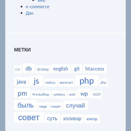
web
e-commerce
Дао
МЕТКИ
db
english
git
htaccess
css
desktop
php
js
java
node.js
opencart
php
pm
wp
PrestaShop
symfony
web
ООП
быль
случай
люди
секрет
совет
суть
холивар
юмор