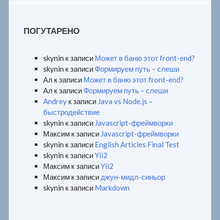
ПОГУТАРЕНО
skynin
к записи
Может в баню этот front-end?
skynin
к записи
Формируем путь – слеши
Ал
к записи
Может в баню этот front-end?
Ал
к записи
Формируем путь – слеши
Andrey
к записи
Java vs Node.js –
быстродействие
skynin
к записи
Javascript-фреймворки
Максим
к записи
Javascript-фреймворки
skynin
к записи
English Articles Final Test
skynin
к записи
Yii2
Максим
к записи
Yii2
Максим
к записи
джун-мидл-синьор
skynin
к записи
Markdown