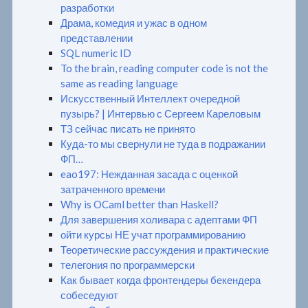
разработки
Драма, комедия и ужас в одном
представлении
SQL numeric ID
To the brain, reading computer code is not the
same as reading language
Искусственный Интеллект очередной
пузырь? | Интервью с Сергеем Кареловым
ТЗ сейчас писать не принято
Куда-то мы свернули не туда в подражании
ФП…
eao197: Нежданная засада с оценкой
затраченного времени
Why is OCaml better than Haskell?
Для завершения холивара с адептами ФП
ойти курсы НЕ учат программированию
Теоретические рассуждения и практические
телегония по программерски
Как бывает когда фронтендеры бекендера
собеседуют