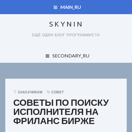
MAIN_RU
SKYNIN
ДУПЛИКАТЫ
ЕЩЁ ОДИН БЛОГ ПРОГРАММИСТА
СПРАВОЧНИК
ДУПЛИКАТЫ
SECONDARY_RU
КАРТА САЙТА
ОБО ВСЕМ
СПРАВОЧНИК
ЗАКАЗЧИКАМ
КАРТА САЙТА
ЗАКАЗЧИКАМ
СОВЕТ
ПОЛЬЗОВАТЕЛЯМ
СОВЕТЫ ПО ПОИСКУ
ИСПОЛНИТЕЛЯ НА
РАЗРАБОТЧИКАМ
ФРИЛАНС БИРЖЕ